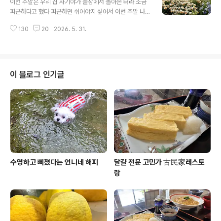
이번 주말은 우리 집 자기야가 출장에서 돌아온 터라 조금
에도 山梨県야마나시현 静岡県시즈오카현에서도 보이
피곤하다고 했다 피곤하면 쉬어야지 싶어서 이번 주말 나
는 후지산이다 보니 여행 사진에 후지산이 많을 수밖에 없
들이는 계획하지 않았는데 토요일 하루 쉬고 나더니 일요
다후지산만큼 만만한 여행 아이템은 없는 것 같다이번 여
130
20
2026. 5. 31.
일은 나가자고 한다피곤은 하루 만에 풀렸다며 “ 이렇게 날
행 또한 후지산이 보이는 곳 山梨県 야마나시현이다 이
도 좋은데 나가자 ”어차피 운전은 우리 집 자기야가 하니
곳은 이번이 첫 방문인 명신산明神山 전망대다 ..
난 앉아만 있으면 되니까 그럼 가지 뭐 …우리 집 자기야가
나들이지로 선택한 곳은 후지산이 보이는 야마나까코 山
中湖2주 전 1박 2일 차박으로 갔었던 곳인데 2주 만에 오
이 블로그 인기글
늘은 당일치기 갔다 우리 집에서 2 시간이면 가는 거리라
당일치기로도 별 부담 없이 갈 수 있는 곳이다이번 야마나
까코의 나들이 테마는 꽃과 후지산 ㅎㅎ 봄에 벚꽃이 필 때
도 좋지만 5,6 월엔 장미를 비롯한 각종 꽃들이 피어서 참
이쁜 곳동경 날씨는 일요일인 오늘..
수영하고 삐쳤다는 언니네 해피
달걀 전문 고민가 古民家레스토
랑