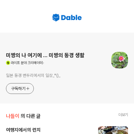
로그 정보
미짱의 나 여기에 ... 미짱의 동경 생활
(새창열림)
라이프
분야 크리에이터
일본 동경 변두리에서의 일상_*()_
구독하기
더보기
나들이
의 다른 글
여행지에서의 런치
글 내용