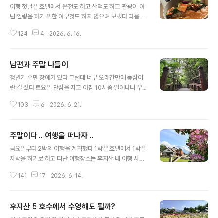
여행 첫날은 호텔에서 온천도 하고 산책도 하고 관광이 아
닌 힐링을 하기 위한 아무것도 하지 않으며 보냈다 다음 날
도 관광을 할 생각은 없었다 그냥 아무것도 않으며 시간 생
124
4
2026. 6. 16.
각지 않고 그렇게 지내기로 했다호텔을 나온 후 탁 트인 전
경이 보고 싶어서 언덕으로 향했다 호수도 보이고 후지산
도 보여야 하는데 후지산은 구름에 가려 보이지 않았다산
남편과 주말 나들이
은 산인데 나무는 없고 고산 식물들만 있어서 나무로 시야
글 내용
를 가리지 않아서 너무 좋았다 나무가 없으니 그늘이 없고
갱년기 수면 장애가 있다 그런데 너무 오래간만에 늦잠이
그늘이 없으니 태양이 뜨거운 날은 더위에 힘이 들었겠지
란 걸 잤다 토요일 단잠을 자고 아침 10시쯤 일어나니 우리
만 구름이 많은 날이 오히려 좋았다눈앞에 펼쳐지는 전경
집 자기야가 아침에 비가 엄청났다는 얘기를 들었다 천둥
이 너무 좋아서 커피 타임 겸 간식 타임을 가지기로 했다커
103
6
2026. 6. 21.
번개까지 쳤다는데 난 아무것도 모르고 단잠을 잔 것이었
피 마시며 멍 때리기에 최고의 장소였다구름 사이로 살짝
다 어떻게 천둥 번개 소리에도 깨지 않고 잘 수가 있었는지
후지산이 보였다 때가 되었으니 밥을 먹어야겠..
진짜 천둥 번개가 쳤는지 우리 집 자기야가 나에게 거짓말
주말이다 .. 여행을 떠나자 ..
을 하는 게 아닌가 의심이 들었다 결론은 오래간만에 정말
글 내용
잘 잤다 ㅎㅎ 늦잠을 자고 일어나서는 11시쯤 우리 집 자기
금요일부터 2박의 여행을 계획했다 1박은 호텔에서 1박은
야가 차려 준 샌드위치로 아침을 먹고 드라이브 겸 외출을
차박을 하기로 하고 떠난 여행장소는 후지산 내 여행 사진
나섰다 우리 집은 나도 우리 집 자기야도 역마살이 있는지
을 보면 후지산이 정말 많은데 그건 내가 후지산을 너무너
집콕보다는 밖으로 돌아다니는 걸 좋아한다 시간만 나면
141
17
2026. 6. 14.
무 좋아해서가 아니라 내가 살고 있는 관동 지역 (관동지역
기회만 되면 나가고 싶어 안달이다 ㅎㅎ부부가 이런 궁합
(関東地方, 간토 지방)은 일본의 수도인 Tokyo 도쿄를
이 잘 맞는 것도 정말 중요한 것..
중심으로 한 일본 동부 지역을 말한다 일반적으로 1도 6현
후지산 5 호수에서 수영해도 될까?
을 관동지역이라 하는데 동경도 치바현 사이타마현에서는
글 내용
후지산이 워낙 높은 산이라 후지산이 보인다 관동지역 외