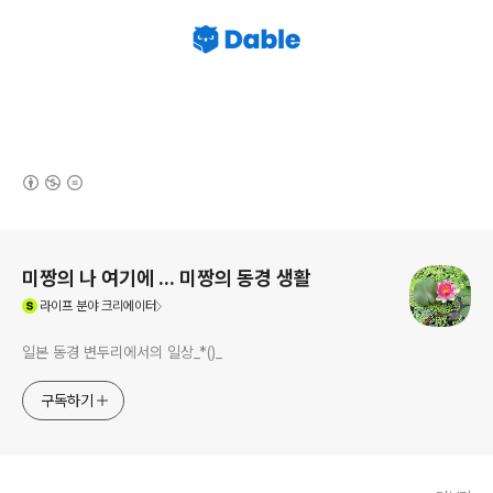
(새창열림)
로그 정보
미짱의 나 여기에 ... 미짱의 동경 생활
(새창열림)
라이프
분야 크리에이터
일본 동경 변두리에서의 일상_*()_
구독하기