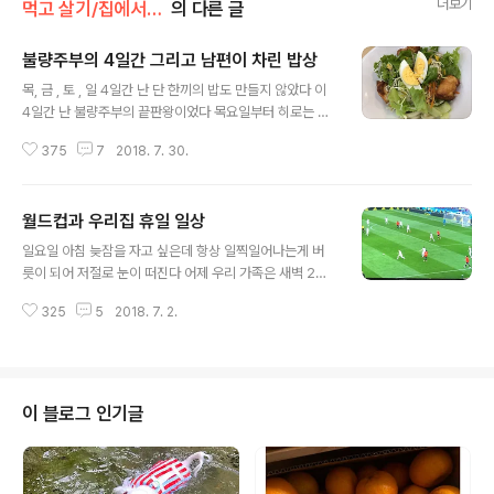
더보기
먹고 살기/집에서 먹기
의 다른 글
불량주부의 4일간 그리고 남편이 차린 밥상
글 내용
목, 금 , 토 , 일 4일간 난 단 한끼의 밥도 만들지 않았다 이
4일간 난 불량주부의 끝판왕이었다 목요일부터 히로는 학
교 테니스 합숙을 떠나 집에 없고 자기야는 목요일 금요일
375
7
2018. 7. 30.
1박2일의 짧은 국내 출장을 떠났다 목, 금, 토 3일간 난 휴
가를 내고 자기야랑 히로가 없는 집에서 혼자만의 달콤한
시간을 보냈다 목요일 하루 아무것도 안하고 집에서 뒹굴
월드컵과 우리집 휴일 일상
었고 아침은 건너 뛰고 점심은 집에 있던 빵 으로 때우고 저
글 내용
녁은 레스토랑에 가서 혼밥 혼밥이 그다지 유쾌하지는 않
일요일 아침 늦잠을 자고 싶은데 항상 일찍일어나는게 버
지만 그것도 런치가 아닌 저녁의 혼밥이라 .. 그래도 밥 하
릇이 되어 저절로 눈이 떠진다 어제 우리 가족은 새벽 2시
는 것 보다는 혼밥이 더 나을것 같아서 혼밥으로 결정 ! 목
에 잠자리에 들었다 늦게 잠이 들어서인지 우리집 두 남자
요일 하루 그렇게 보냈다 금요일 아침 늦게까지 자고 일어
325
5
2018. 7. 2.
는 좀처럼 일어 날줄을 모르고 ... 고 2인 히로는 금요일부
나 점심때쯤 히로와 같은 학교에 다니는 아이의 엄마 (유일
터 기말고사 시험 기간중이다 시험공부하느라 새벽 2시에
한 한국엄마인 사랑..
잠든게 아니라 어제저녁 프랑스와 아르헨티나의 월드컵 축
구 경기를 보느라 ...이번 기말고사도 월드컵인지 뭔지 때문
에 기대를 하지 말아야 할것 같다 게다가 시험 마지막날은
이 블로그 인기글
벨기에와 일본전도 있다 지금은 테니스에 푹 빠져 사는 히
로지만 유치원때부터 초등학교 졸업까지 7년간 축구 소년
이었다 초등 6학년때는 축구부 주장이었다 그런 히로가 아
무리 시험기간이라지만 월드컵을 나 몰라라 할리가 없다잔