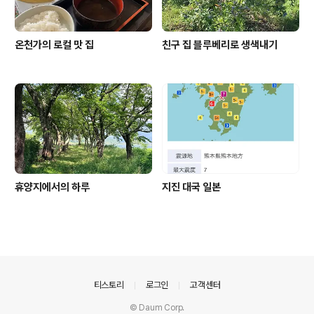
온천가의 로컬 맛 집
친구 집 블루베리로 생색내기
휴양지에서의 하루
지진 대국 일본
의안내
티스토리
로그인
고객센터
© Daum Corp.