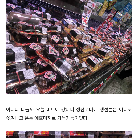
아니나 다를까 오늘 마트에 갔더니 생선코너에 생선들은 어디로
쫒겨나고 온통 에호마끼로 가득가득이었다