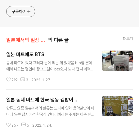
구독하기
더보기
일본에서의 일상 /일본은..
의 다른 글
일본 마트에도 BTS
글 내용
동네 마트에 갔다 그러다 눈에 띄는 게 있었음 bts껌 롯데
에서 나오는 껌인데 광고모델이 bts였나 보다 전 세계적으
로 유명한 BTS이기에 광고 모델을 한다고 해서 뭐 그리 놀
219
3
2022. 1. 27.
랄 일도 아니고 호들갑 떨 일도 아니지만 마트에서 만나니
엄청 무지 반갑다 난 사실 아미가 아니다 워낙 유명하다보
니 유명한 음악 몇 개는 흥얼거릴 수 있는 정도다 일본의 동
일본 동네 마트에 한국 냉동 김밥이 ..
경 변두리 마트에서 BTS가 모델인 상품을 만나 반가운 게
글 내용
아니라 BTS가 한국 보이 그룹이기에 반갑다 요즘은 워낙
한류… 요즘 일본에서의 한류는 드라마 영화 음악뿐만이 아
많은 한국 아티스트나 상품이나 식품들이 많고 이젠 당연
니다 일본 잡지에선 한국식 인테리어라는 주제는 아주 인
시되고 있지만 그래도 한국에 관련된 것들을 보면 엄청 무
기다 게다가 패션에 헤어까지.. 한식이 한류의 중심에 선 건
지 반갑고 또 좋고 나랑 아무 상관이 없는 사람들이지만 아
257
6
2022. 1. 24.
어제오늘의 일이 아니다 예전엔 김치나 김 정도로만 알려
는 사람 같이 반가운 그런 느낌을 아실는지 … 신오쿠보의
졌던 게 지금은 한국에서 파는 모든 음식을 일본인들은 잘
한인 타운이나 동경 중심가..