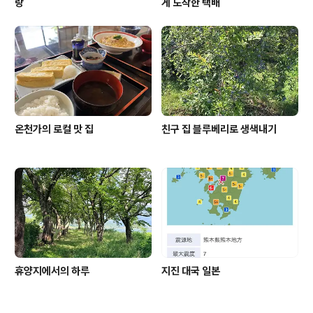
랑
게 도착한 택배
온천가의 로컬 맛 집
친구 집 블루베리로 생색내기
휴양지에서의 하루
지진 대국 일본