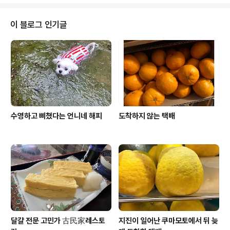
알고 있다 떡볶이, 호떡 , 김밥 같은 분식에서부터 삼계탕
육개장 설렁탕이 감자탕 부대찌개까지 닭갈비랑 삼겹살 모
르는 사람이 없고 큰 마트가 아닌 변두리 동네의 마트에서
이 블로그 인기글
도 막걸리와 한국 소주는 없으면 안 되는 인기 상품이다 요
즘 일본에서 비비고 모르면 한류를 논할 수 없을 정도로 비
비고는 한국 식품의 선두 주자다 울 동네 마트에서도 비비
고 왕만두는 가끔 판매하는 기획상품이 아닌 언제나 살 수
있는 필수 상품이다 요즘 큰 마트가 ..
수영하고 삐쳤다는 언니네 해피
도착하지 않는 택배
달걀 전문 고민가 古民家레스토
지진이 일어난 쿠마모토에서 뒤 늦