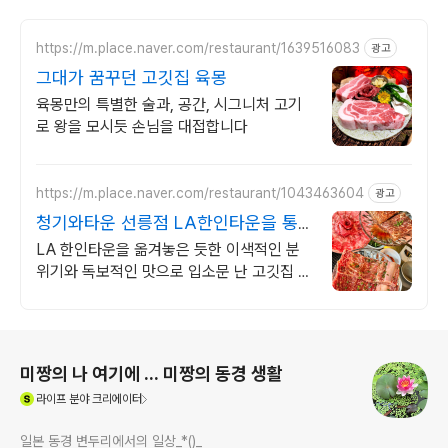
https://m.place.naver.com/restaurant/1639516083
광고
그대가 꿈꾸던 고깃집 육몽
육몽만의 특별한 술과, 공간, 시그니처 고기
로 왕을 모시듯 손님을 대접합니다
https://m.place.naver.com/restaurant/1043463604
광고
청기와타운 선릉점 LA한인타운을 통
째로 옮긴맛
LA 한인타운을 옮겨놓은 듯한 이색적인 분
위기와 독보적인 맛으로 입소문 난 고깃집 본
질에 집중한 맛과 전문화 된 서비스로 만족스
러운 경험을 선사하겠습니다.
로그 정보
미짱의 나 여기에 ... 미짱의 동경 생활
(새창열림)
라이프
분야 크리에이터
일본 동경 변두리에서의 일상_*()_