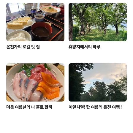
온천가의 로컬 맛 집
휴양지에서의 하루
더운 여름날의 나 홀로 한끼
이열치열! 한 여름의 온천 여행 !