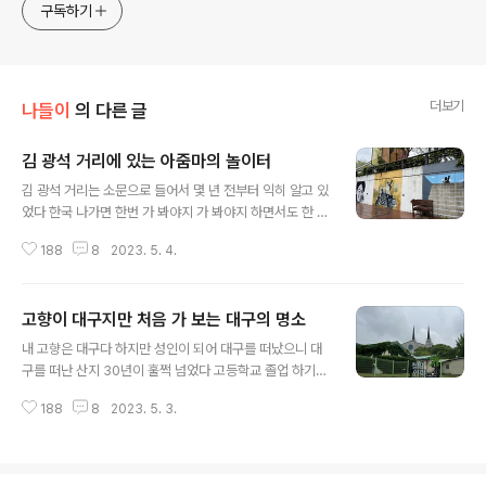
구독하기
더보기
나들이
의 다른 글
김 광석 거리에 있는 아줌마의 놀이터
글 내용
김 광석 거리는 소문으로 들어서 몇 년 전부터 익히 알고 있
었다 한국 나가면 한번 가 봐야지 가 봐야지 하면서도 한 번
도 못 가 본 곳이다 타 지역이라면 한국까지 가서 시간 들여
188
8
2023. 5. 4.
서 굳이 가지 않겠지만 내 고향이 대구인데 대구에 있다는
김 광석 거리를 한번쯤은 가 봐야 하지 않을까 그런데 예기
치 못한 이유로 드디어 김 광석 거리를 가게 되었다 아침 일
고향이 대구지만 처음 가 보는 대구의 명소
찍 서문 시장 들렸다가 난생 처음으로 청라 언덕까지 가 보
글 내용
고 점심때쯤 해서 김 광석 거리에 도착을 했다 추적 추적 비
내 고향은 대구다 하지만 성인이 되어 대구를 떠났으니 대
가 내리던 화요일 여기에서 언니를 만나기로 했다 내가 한
구를 떠난 산지 30년이 훌쩍 넘었다 고등학교 졸업 하기
국에 간 날 공항으로 마중을 나온 걸 시작으로 언니는 매일
전 까지는 학교 집 밖에 몰랐다 기껏 해야 주말에 가끔 동성
부모님 집으로 출근을 했다 그리고 내가 한국을 떠나오는
188
8
2023. 5. 3.
로에 나가거나 동아 백화점 근처에 있었던 교동시장에서
날 공항까지 배웅을 해 준 것도 언니다 퇴원은 했지만 아직
납작 만두랑 매운 오뎅 떡볶이를 먹으러 가는 정도가 전부
완전한 몸 상태가..
였다 놀러 간다고 해 봐야 달성 공원이나 앞산이나 수성 유
원지 정도였던 것 같다 성인이 된후 서울에서 8년쯤 살다