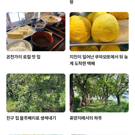
랑
온천가의 로컬 맛 집
지진이 일어난 쿠마모토에서 뒤 늦
게 도착한 택배
친구 집 블루베리로 생색내기
휴양지에서의 하루