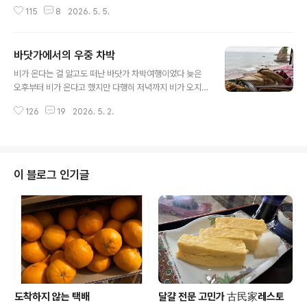
내가 출근인 것을 ㅠㅠㅠ하지만 8 연휴 중 2번의 연휴가
서양인 커플이 사진 찍어 달라고 하길래 각도를 바꿔가며
115
8
2026. 5. 5.
있다 지난번 연휴 때는 지금은 하늘나라에 가 있는 모 꼬짱
성심 성의껏 사진을 찍어 주었다 호수에서 여유롭게 커피
과의 추억의 여행 장소인 미우라 三浦 반도의 바다로 갔
와 모닝을 즐긴 후 산책을 나섰다호수 주변에 조성된..
었다 비가 그것도 꽤 많이 온다는 예보가 있었지만 우리 집
바닷가에서의 우중 차박
자기야랑 모꼬를 추모하며 추억의 장소인 미우라의 바다로
글 내용
가기로 결정했던 터라 비가 와도 갔었다 그리고 오늘 황금
비가 온다는 걸 알고도 떠난 바닷가 차박여행이었다 늦은
연휴 중 마지막 연휴다 그래서 오늘은 하코네 箱根에 가기
오후부터 비가 온다고 했지만 다행히 저녁까지 비가 오지
로 했다하코네는 작년 재작년 가을에 모꼬랑 차밧 여행을
않았고 덕분에 해변가 산책도 하고 나름 바다를 만끽할 수
했었던 곳이다 두번 다 우리집 자기야 없이 나랑 모꼬랑 둘
126
19
2026. 5. 2.
있었다 늦은 밤 본격적으로 비가 내리기 시작했다밤새 거
만의 차박 여행이었다 모꼬는 시댁에 가서 숨을 거두었다
친 파도소리와 차창 너머로 들려오는 굵은 빗줄기 소리가
그래서 우리 집이 있는 동경이 아니..
요란했지만 생각보다 너무 편한 단잠을 잘 수 있었다 아침
에도 여전히 거친 빗줄기가 그칠 줄 몰랐다조금 비가 약해
지길래 뒷 문을 활짝 열어젖혔다눈앞이 바다여서 파도소리
이 블로그 인기글
가 위협적으로 크게 들렸지만 이 또한 바다이기에 느낄 수
있는 낭만인지라 시끄럽다 느껴지지 않았다우리 집 자기야
가 모닝커피를 내리는 동안 나는 집에서 미리 준비해 온 에
그 샐러드와 햄 치즈를 넣고 핫 샌드를 굽고 채소 샐러드와
딸기로 차려진 차 중 모닝거친 파도소리..
도착하지 않는 택배
달걀 전문 고민가 古民家레스토