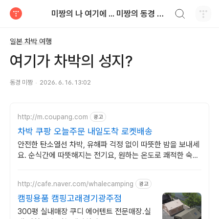
검색하기
미짱의 나 여기에 ... 미짱의 동경 생활
티스토리
일본 차박 여행
여기가 차박의 성지?
동경 미짱
2026. 6. 16. 13:02
http://m.coupang.com
광고
차박 쿠팡 오늘주문 내일도착 로켓배송
안전한 탄소열선 차박, 유해파 걱정 없이 따뜻한 밤을 보내세
요. 순식간에 따뜻해지는 전기요, 원하는 온도로 쾌적한 숙면
을 누리세요.
http://cafe.naver.com/whalecamping
광고
캠핑용품 캠핑고래경기광주점
300평 실내매장 쿠디 에어텐트 전문매장.실