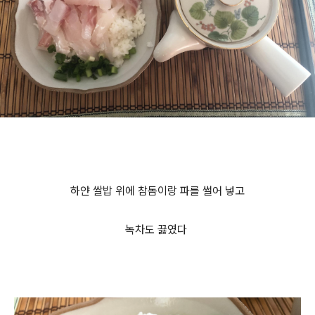
하얀 쌀밥 위에 참돔이랑 파를 썰어 넣고
녹차도 끓였다