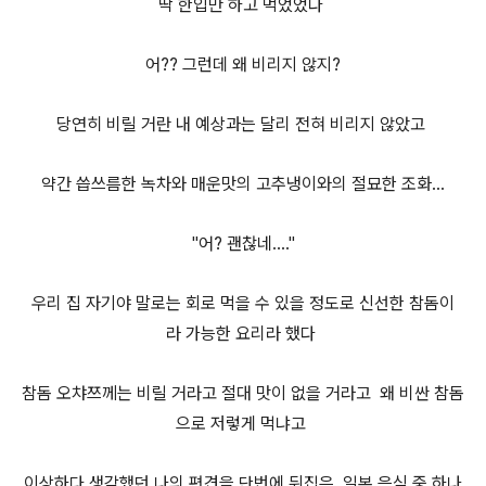
딱 한입만 하고 먹었었다
어?? 그런데 왜 비리지 않지?
당연히 비릴 거란 내 예상과는 달리 전혀 비리지 않았고
약간 씁쓰름한 녹차와 매운맛의 고추냉이와의 절묘한 조화...
"어? 괜찮네...."
우리 집 자기야 말로는 회로 먹을 수 있을 정도로 신선한 참돔이
라 가능한 요리라 했다
참돔 오챠쯔께는 비릴 거라고 절대 맛이 없을 거라고 왜 비싼 참돔
으로 저렇게 먹냐고
이상하다 생각했던 나의 편견을 단번에 뒤집은 일본 음식 중 하나