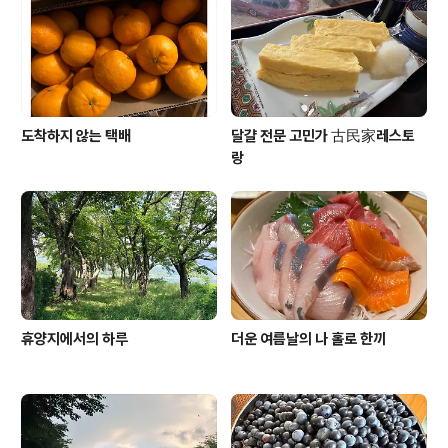
도착하지 않는 택배
달걀 전문 고민가 古民家레스토
랑
휴양지에서의 하루
더운 여름날의 나 홀로 한끼