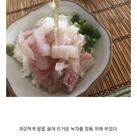
과감하게 팔팔 끓여 뜨거운 녹차를 참돔 위에 부었다