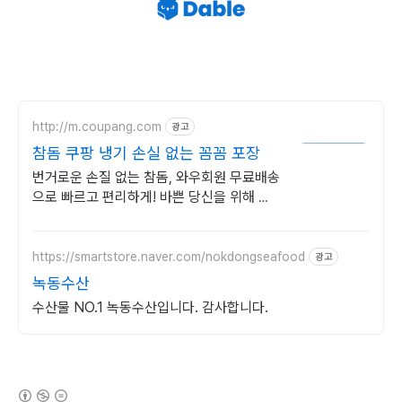
http://m.coupang.com
광고
참돔 쿠팡 냉기 손실 없는 꼼꼼 포장
번거로운 손질 없는 참돔, 와우회원 무료배송
으로 빠르고 편리하게! 바쁜 당신을 위해 깨
끗하게 손질된 생선, 오늘주문 내일도착 로켓
배송.
https://smartstore.naver.com/nokdongseafood
광고
녹동수산
수산물 NO.1 녹동수산입니다. 감사합니다.
(새창열림)