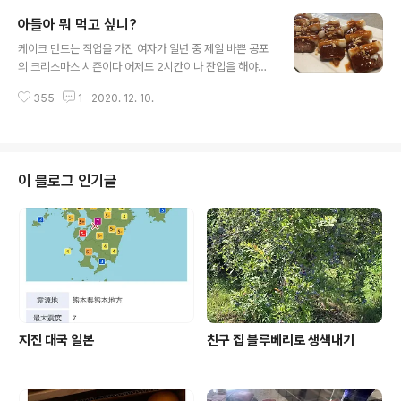
있지 요즘 내가 안 만든게 .. 요즘 야근이라 평소처럼 챙겨
아들아 뭐 먹고 싶니?
줄수 없을것 같아 지난주 부터 먹고 싶은것 있음 말하라고
글 내용
그럼 만들어 두겠다고 하며 삼계탕에 닭강정에 크림슈트
케이크 만드는 직업을 가진 여자가 일년 중 제일 바쁜 공포
비퓨스튜 카레 ... 이런것들을 만들었었다 이런 음식의 특징
의 크리스마스 시즌이다 어제도 2시간이나 잔업을 해야만
은 한번에 좀 많은 양을 만들어 두면 두어끼 해결이 되고 내
했다 나로썬 드물게 연이틀간 블로그 글을 올리지 못한 이
가 없어도 알아서 챙겨 먹기 편하다 근데 예전에 내가 잘 만
355
1
2020. 12. 10.
유중 하나이다 그리고 수요일 오늘은 원래는 출근이었는데
들어주다 최근에 안 만들어 준게 뭐가 있지 ? 도통 나도 모
케이크 재료중 입고가 되지 않은게 있어서 하루 작업을 할
르겠다 그런데 이틀전 드..
수가 없게 되었다 그래서 갑작스럽게 출근일이 조정이 되
었고 그렇게 오늘은 쉬게 되었다 대신 토요일 출근을 해야
되지만 .... 어쨌든 오늘은 된다 그래서 좋다 ㅎㅎㅎ 요즘 워
이 블로그 인기글
낙 바쁘다 보니 끼니 챙기는 것도 일이다 주 메뉴는 카레랑
비프슈트랑 인삼넣고 대추넣고 마늘넣고 삼계탕 비슷하게
한솥 끓여 놓고 뭐 그런 메뉴다 이 메뉴의 공통점은 한솥 많
이 많이 끓여 놓으면 이틀 내지는 삼일을 먹을수 있다는 거
다 일 하는 엄마로써 바쁠때 제..
지진 대국 일본
친구 집 블루베리로 생색내기