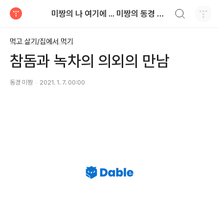
검색하기
미짱의 나 여기에 ... 미짱의 동경 생활
티스토리
먹고 살기/집에서 먹기
참돔과 녹차의 의외의 만남
동경 미짱
2021. 1. 7. 00:00