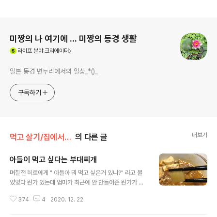
로그 정보
미짱의 나 여기에 ... 미짱의 동경 생활
(새창열림)
라이프
분야 크리에이터
일본 동경 변두리에서의 일상_*()_
구독하기
더보기
먹고 살기/집에서 먹기
의 다른 글
아들이 먹고 싶다는 부대찌개
글 내용
며칠전 히로에게 " 아들아 뭐 먹고 싶은거 있니?" 라고 물
었었다 뭔가 있는데 엄마가 최근에 안 만들어준 뭔가가 있
는데 그게 뭔지 생각이 안나 생각이 안 난다는건 없다는 거
374
4
2020. 12. 22.
네 아냐 분명 뭔가가 있어 삼계탕이랑 닭강정은 며칠전에
만들어 줬고 비퓨슈튜랑 크림스튜도 만들었잖아 또 뭐가