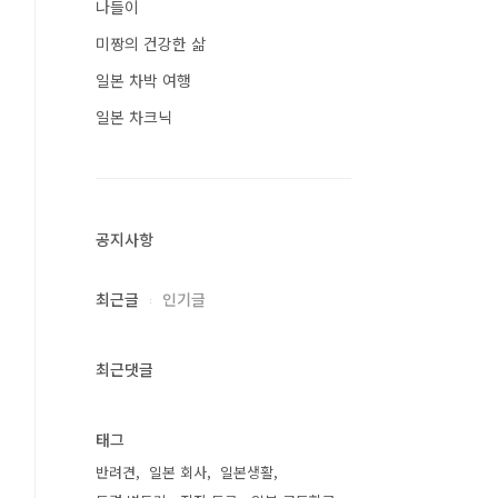
나들이
미짱의 건강한 삶
일본 차박 여행
일본 차크닉
공지사항
최근글
인기글
최근댓글
태그
반려견
일본 회사
일본생활