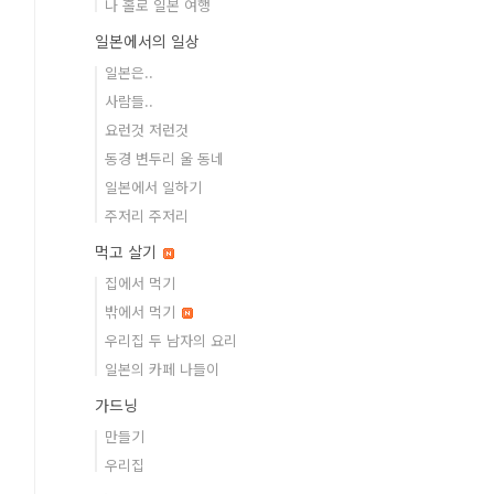
나 홀로 일본 여행
일본에서의 일상
일본은..
사람들..
요런것 저런것
동경 변두리 울 동네
일본에서 일하기
주저리 주저리
먹고 살기
집에서 먹기
밖에서 먹기
우리집 두 남자의 요리
일본의 카페 나들이
가드닝
만들기
우리집