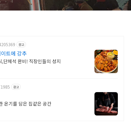
74205369
광고
데이트에 강추
식,단체석 완비! 직장인들의 성지
71985
광고
한 온기를 담은 집같은 공간