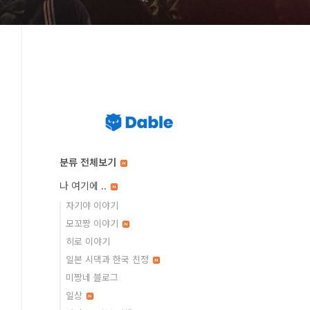
분류 전체보기
나 여기에 ..
자기야 이야기
모꼬짱 이야기
히로 이야기
일본 시댁과 한국 친정
미짱네 블로그
일상