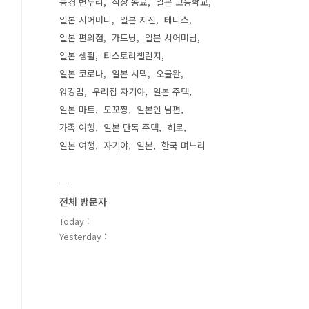
동경 변두리
직장 동료
일본 고등학교
일본 시어머니
일본 지진
테니스
일본 편의점
가드닝
일본 시어머님
일본 생활
티스토리챌린지
일본 코로나
일본 시댁
오블완
워킹맘
우리집 자기야
일본 주택
일본 마트
모꼬짱
일본인 남편
가족 여행
일본 단독 주택
히로
일본 여행
자기야
일본
한국 며느리
전체 방문자
Today :
Yesterday :