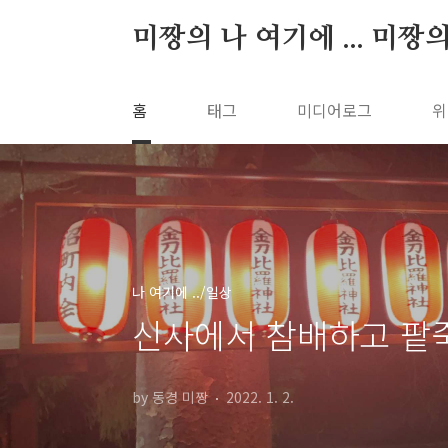
본문 바로가기
미짱의 나 여기에 ... 미짱
홈
태그
미디어로그
위
나 여기에 ../일상
신사에서 참배하고 팥
by 동경 미짱
2022. 1. 2.