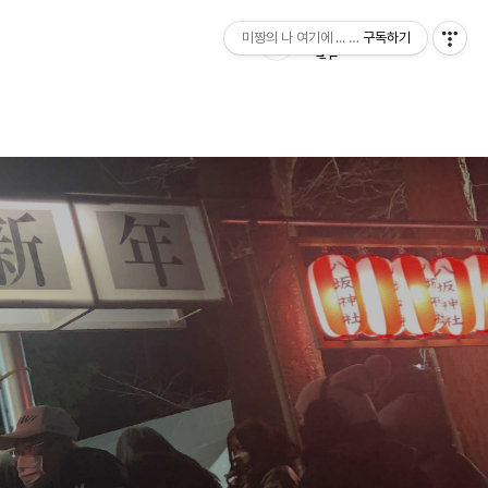
미짱의 나 여기에 ... 미짱의 동경 생활
구독하기