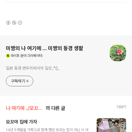
(새창열림)
로그 정보
미짱의 나 여기에 ... 미짱의 동경 생활
(새창열림)
라이프
분야 크리에이터
일본 동경 변두리에서의 일상_*()_
구독하기
더보기
나 여기에 ../모꼬짱 이야기
의 다른 글
모꼬야 집에 가자
글 내용
14년 5개월을 가족으로 함께 했던 모꼬는 집이 아닌 시 아