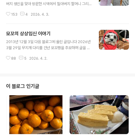
버지 생신을 맞아 방문한 시댁에서 힐아버지 할머니 그리
고 우리 집 자기야와 내가 다 함께 모여 있던 일요일 오전에
153
4
2026. 4. 3.
무지개다리를 떠났다 내가 안고 있다가 모꼬를 감싸고 있
던 시트를 뽀송뽀송한 새 걸로 바꿔 주려고 “ 자기야 모꼬
잠깐 안고 있어” 하면서 모꼬를 자기야 품에 안겨 준 그 순
모꼬의 상상임신 이야기
간 숨을 거뒀다 참 욕심도 많은 아이 …내 품에 아빠품에 다
글 내용
안겨보고서는 아주 편안하게 떠나갔다 집이 아닌 시댁에서
2013년 12월 3일 다음 블로그에 올린 글입니다 2026년
눈을 감았지만 동경으로 돌아와 집에서 장례를 치울까도
3월 29일 무지개 다리를 건넌 모꼬짱을 추모하며 글을 옮
생각했지만 시댁까지 와서 할머니 할아버지를 보고서 떠난
기고 있습니다 개도 상상임신을 한다고 ? 지난 10월 모꼬
아이..할머니 할아버지와 다 함께 장례를 치르는 게 나을 것
88
5
2026. 4. 2.
의 갑작스럽게 오른쪽 뒷다리 마비가 와서 병원을 정기적
같아서 결국 나고야의 시댁에서 모꼬를 보내기로 했다반려
으로 다니고 있는 중이다지금은 다행히도 완치에 가까운
동물 장례식장도 있고 직접..
치료 결과로 마지막 검진을 위해 병원에 갔다수 선생님왈 ;
모꼬 생리 한지 얼마 안되었나요?모꼬는 지난 여름에 생리
를 했었다.강아지는 6개월에 1번 생리를 하니까고로 1월
이 블로그 인기글
이나 2월에 생리 예정이라고 답했더니모꼬를 이리 저리 살
펴 보신다 그리곤 선생님의 결론 : 모꼬가 지금 상상 임신중
이네요...???? 개가 상상임신을..... 선생님의 설명으론 모꼬
의 뇌가 자기가 지금 임신을 했다고 착각을 하고 있다고 한
다..