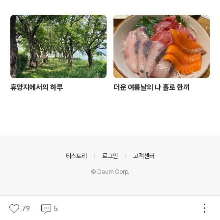
휴양지에서의 하루
더운 여름날의 나 홀로 한끼
의안내
티스토리
로그인
고객센터
© Daum Corp.
79
5