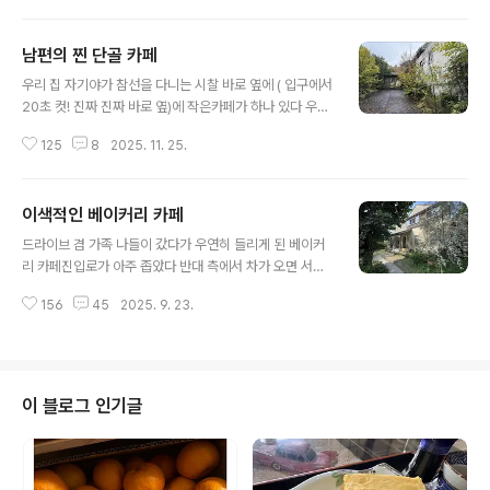
시간이 맞지 않아서 또 한 번은 카페 휴일이라서 가지 못 했
오래간만에 종이 책을 읽었다그렇게 둘이서 각자의 책에
었는데 이번에 3번 만에 드디어 ..
빠져 있다 보니 어느새 점심시간 전부터 한 번은 가 보고 싶
남편의 찐 단골 카페
다고 체크를 해 둔 카페가 있다 구글 평점이 좋았고 무엇보
글 내용
다 메뉴 사진이 내 맘에 쏙 들었기 때문이다생각보다 굉장
우리 집 자기야가 참선을 다니는 시찰 바로 옆에 ( 입구에서
히 넓은 카페 입구 마당도 엄청 넓었고 테라스도 있어서 반
20초 컷! 진짜 진짜 바로 옆)에 작은카페가 하나 있다 우리
려견 동반 가능 한 카페였다카페 입구가 어째 범상치 않
집 자기야는 참선을 마치면 코스처럼 당연히 이 카페에 들
다 굵다란 나무 기둥과 커다란 나무 문의 포스가 카페 같지
125
8
2025. 11. 25.
러 커피를 마시고 온다고 한다이번이 첫 참선 경험인 나는
않았다커다란 나무 문을 열고 들어오니 음 … 신발을 벗어
이번이 첫 방문이다우리 집 자기야가 이 카페 단골인 이유
야 하나 잠깐 고민!그게 왜냐하면..
카페가 작은 데다가 도로에서 벗어난 주택가에 있어서 지
이색적인 베이커리 카페
나가다 들린 손님은 거의 없고 대부분이 단골손님이다 그
글 내용
말인 즉 손님이 없이 한가인 편이라 마스터랑 여러 가지 커
드라이브 겸 가족 나들이 갔다가 우연히 들리게 된 베이커
피 얘기를 나눌 수 있어서다물론 커피 맛도 좋아서겠지만
리 카페진입로가 아주 좁았다 반대 측에서 차가 오면 서로
정말 심플하고 작은 가게이지만이 카페는 마스터가 직접
양보해 가며 가야 하는 좁은 길이었는데 구글에서 찾아보
커피콩을 로스팅하는 곳이다우리 집 자기야가 좋아하는 조
156
45
2025. 9. 23.
니 평점이 너무 좋아서 가게 되었는데 논이 있고 밭이 있고
건을 갖춘 카페다마스터가 커피 지식이 많아서 여러 가지
야트막한 언덕이 있는 정말 주변에는 아무것도 없는 그런
이야길 나눌 수 있다는 점 한가해서..
곳이었다 이런 곳에 베이커리 카페가 있다고? 이런 곳에 사
람들이 찾아온다고?갑자기 나타난 건물안이 안 보이니 들
어가기가 어색했지만 문을 여니 3평 정도의 작은 베이커리
이 블로그 인기글
코너와 계산대가 있고 안쪽에 테이블이 3개가 전부였다 가
게의 실내는 깔끔했지만 예상외로 너무 좁았다 베이커리
카페지만 빵의 종류는 많지 않았다 음 … 이게 아닌데 싶었
지만 일단 주문을 하고 옆 문으로 나오니커다란 나무 그늘