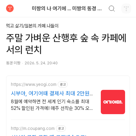
검색하기
미짱의 나 여기에 ... 미짱의 동경 생활
티스토리
먹고 살기/일본의 카페 나들이
주말 가벼운 산행후 숲 속 카페에
서의 런치
동경 미짱
2026. 5. 24. 20:40
https://www.yeogi.com
광고
시부야, 여기어때 결제사 최대 2만원
추가할인
8월에 예약하면 전 세계 인기 숙소를 최대
52% 할인된 가격에! 매주 선착순 30% 오픈
런 할인까지, 지금 최저가로 숙소 예약하기
http://m.coupang.com
광고