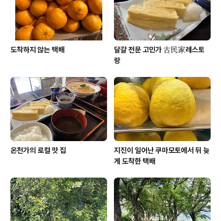
아래 염소 한 마리가 낮잠을 자고 있었..
도착하지 않는 택배
달걀 전문 고민가 古民家레스토
랑
온천가의 로컬 맛 집
지진이 일어난 쿠마모토에서 뒤 늦
게 도착한 택배