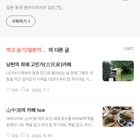
일본 동경 변두리에서의 일상_*()_
구독하기
더보기
먹고 살기/일본의 카페 나들이
의 다른 글
남편의 최애 고민가(古民家)카페
글 내용
나고야 시댁에서 동경 집으로 돌아오는 날 언제 그렇듯 아
침을 먹고 일지감치 시댁을 나섰다 우리 집 자기야는 시댁
에 갈 때는 고속도로를 타고 서둘러 시댁에 가는데 시댁에
135
8
2026. 7. 1.
서 집으로 돌아올 때는 처음 30% 정도는 국도 ( 산길)로
가다가 중도에서 고속도로로 진입을 한다 매번 그렇다 아
무래도 고속도로는 빠르지만 재미없는 운전이라며 꼬불 꼬
山中湖의 카페 toe
불 산길을 달리며 산도 보고 들도 보고 하면서 드라이브
글 내용
하는 걸 좋아해서다 전에 우리 집 자기야 혼자서 시댁에 간
야마나카코 山中湖 에서 오전 내내 호수를 바라보며 책을
적이 있는데 그때 국도를 달리다 우연히 발견한 고민가 카
읽었다 나도 책을 읽고 우리 집 자기야도 책을 읽고..우리
페가 있다며 그 카페가 무척 마움에 든다고 나를 꼭 데려가
집 자기야는 어딜 가던 책을 들고 다니는 사람인지라 익숙
고 싶다고 했었다 그런데 한 번은 시댁에서 늦기 출발해서
104
3
2026. 5. 19.
한 모습이지만 난 며칠 전 도서실에서 한국어 책을 빌렸고