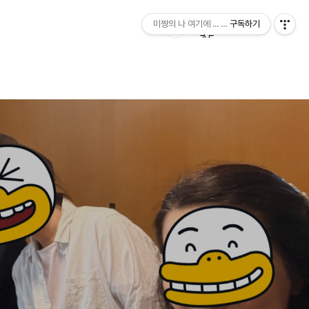
미짱의 나 여기에 ... 미짱의 동경 생활
구독하기