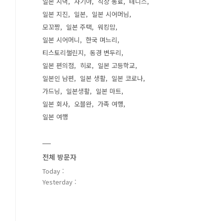
일본 시댁
자기야
직장 동료
테니스
일본 지진
일본
일본 시어머님
모꼬짱
일본 주택
워킹맘
일본 시어머니
한국 며느리
티스토리챌린지
동경 변두리
일본 편의점
히로
일본 고등학교
일본인 남편
일본 생활
일본 코로나
가드닝
일본생활
일본 마트
일본 회사
오블완
가족 여행
일본 여행
전체 방문자
Today :
Yesterday :