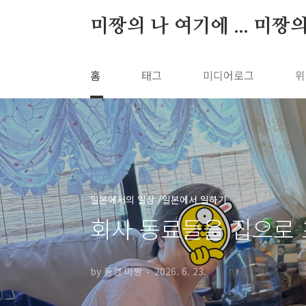
본문 바로가기
미짱의 나 여기에 ... 미짱
홈
태그
미디어로그
위
일본에서의 일상 /일본에서 일하기
회사 동료들을 집으로
by 동경 미짱
2026. 6. 23.