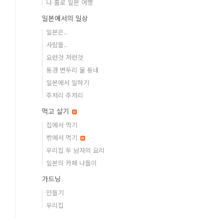
나 홀로 일본 여행
일본에서의 일상
일본은..
사람들..
요런것 저런것
동경 변두리 울 동네
일본에서 일하기
주저리 주저리
먹고 살기
집에서 먹기
밖에서 먹기
우리집 두 남자의 요리
일본의 카페 나들이
가드닝
만들기
우리집