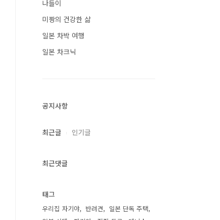
나들이
미짱의 건강한 삶
일본 차박 여행
일본 차크닉
공지사항
최근글
인기글
최근댓글
태그
우리집 자기야
반려견
일본 단독 주택